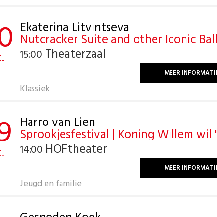
0
Ekaterina Litvintseva
Nutcracker Suite and other Iconic Ball
Theaterzaal
15:00
.
MEER INFORMATI
Klassiek
9
Harro van Lien
Sprookjesfestival | Koning Willem wil 
HOFtheater
14:00
.
MEER INFORMATI
Jeugd en familie