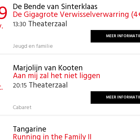
9
De Bende van Sinterklaas
De Gigagrote Verwisselverwarring (4
Theaterzaal
13:30
.
MEER INFORMATI
Jeugd en familie
Marjolijn van Kooten
Aan mij zal het niet liggen
Theaterzaal
20:15
.
MEER INFORMATI
Cabaret
Tangarine
Running in the Family II