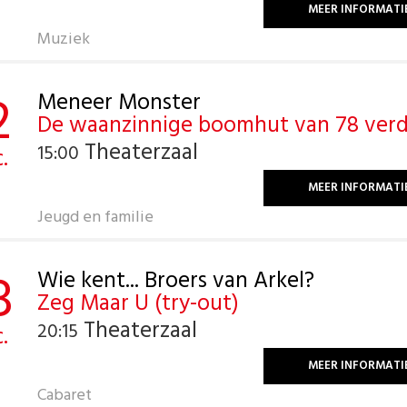
MEER INFORMATI
Muziek
2
Meneer Monster
De waanzinnige boomhut van 78 verd
Theaterzaal
15:00
.
MEER INFORMATI
Jeugd en familie
8
Wie kent... Broers van Arkel?
Zeg Maar U (try-out)
Theaterzaal
20:15
.
MEER INFORMATI
Cabaret