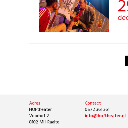
2
dec
Adres
Contact
HOFtheater
0572 361 361
Voorhof 2
info@hoftheater.nl
8102 MH Raalte