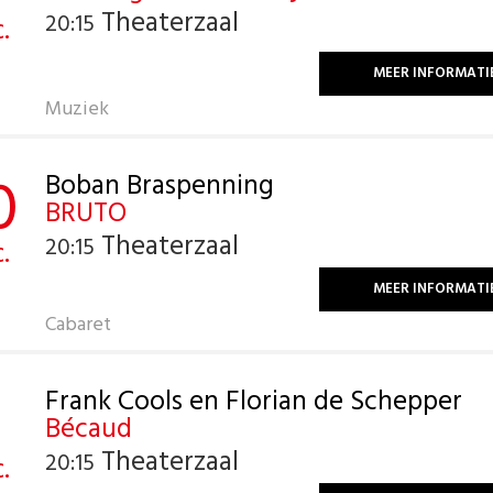
Theaterzaal
20:15
.
MEER INFORMATI
Muziek
0
Boban Braspenning
BRUTO
Theaterzaal
20:15
.
MEER INFORMATI
Cabaret
1
Frank Cools en Florian de Schepper
Bécaud
Theaterzaal
20:15
.