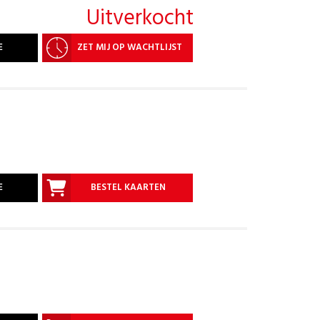
Uitverkocht
E
ZET MIJ OP WACHTLIJST
E
BESTEL KAARTEN