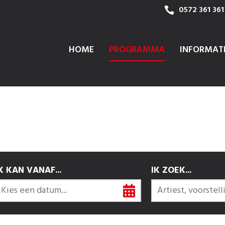
0572 361 361
HOME
PROGRAMMA
INFORMAT
K KAN VANAF...
IK ZOEK...