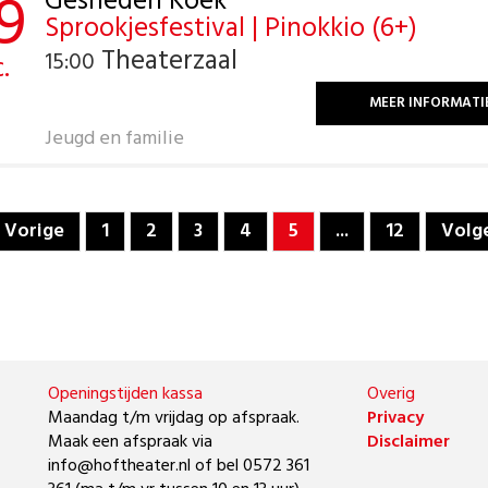
9
Gesneden Koek
Sprookjesfestival | Pinokkio (6+)
Theaterzaal
15:00
.
MEER INFORMATI
Jeugd en familie
Vorige
1
2
3
4
5
...
12
Volg
Openingstijden kassa
Overig
Maandag t/m vrijdag op afspraak.
Privacy
Maak een afspraak via
Disclaimer
info@hoftheater.nl of bel 0572 361