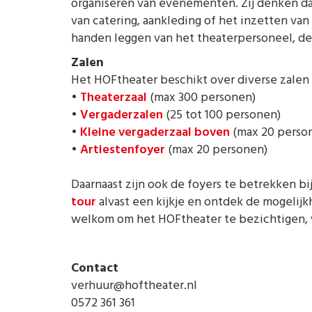
organiseren van evenementen. Zij denken da
van catering, aankleding of het inzetten van 
handen leggen van het theaterpersoneel, de 
Zalen
Het HOFtheater beschikt over diverse zale
•
Theaterzaal
(max 300 personen)
•
Vergaderzalen
(25 tot 100 personen)
•
Kleine vergaderzaal boven
(max 20 perso
•
Artiestenfoyer
(max 20 personen)
Daarnaast zijn ook de foyers te betrekken bi
tour
alvast een kijkje en ontdek de mogelij
welkom om het HOFtheater te bezichtigen, w
Contact
verhuur@hoftheater.nl
0572 361 361