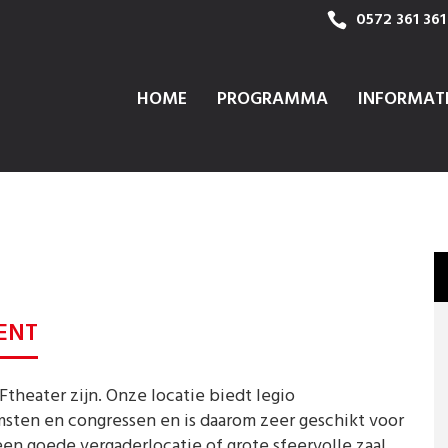
0572 361 361
HOME
PROGRAMMA
INFORMAT
ENT
Ftheater zijn. Onze locatie biedt legio
sten en congressen en is daarom zeer geschikt voor
n goede vergaderlocatie of grote sfeervolle zaal