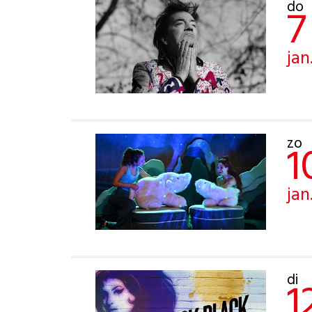
do
7
jan
zo
1
jan
di
1