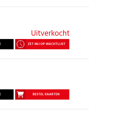
Uitverkocht
E
ZET MIJ OP WACHTLIJST
E
BESTEL KAARTEN