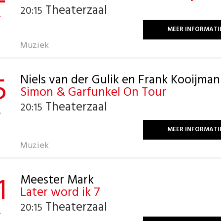
Theaterzaal
20:15
.
MEER INFORMATI
Muziek
5
Niels van der Gulik en Frank Kooijman
Simon & Garfunkel On Tour
Theaterzaal
20:15
.
MEER INFORMATI
Muziek
1
Meester Mark
Later word ik 7
Theaterzaal
20:15
.