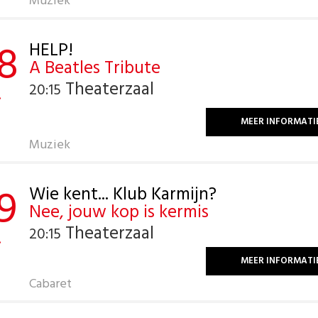
Muziek
8
HELP!
A Beatles Tribute
Theaterzaal
20:15
.
MEER INFORMATI
Muziek
9
Wie kent... Klub Karmijn?
Nee, jouw kop is kermis
Theaterzaal
20:15
.
MEER INFORMATI
Cabaret