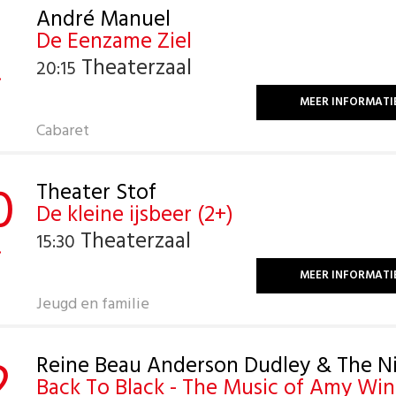
André Manuel
De Eenzame Ziel
Theaterzaal
20:15
.
MEER INFORMATI
Cabaret
0
Theater Stof
De kleine ijsbeer (2+)
Theaterzaal
15:30
.
MEER INFORMATI
Jeugd en familie
2
Reine Beau Anderson Dudley & The N
Back To Black - The Music of Amy Wi