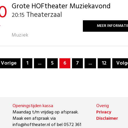
0
Grote HOFtheater Muziekavond
Theaterzaal
20:15
.
MEER INFORMATI
Muziek
Vorige
1
...
5
6
7
...
12
Volg
Openingstijden kassa
Overig
Maandag t/m vrijdag op afspraak.
Privacy
Maak een afspraak via
Disclaimer
info@hoftheater.nl of bel 0572 361