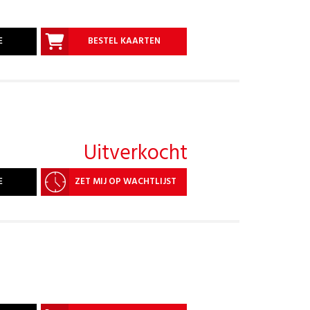
E
BESTEL KAARTEN
Uitverkocht
E
ZET MIJ OP WACHTLIJST