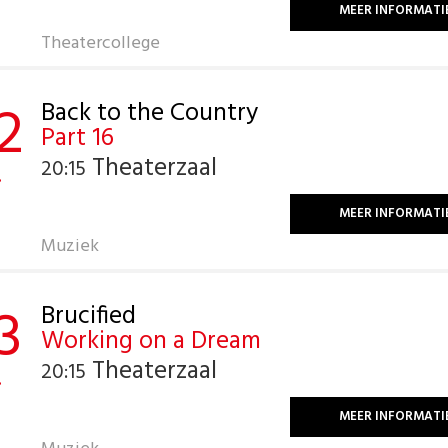
MEER INFORMATI
Theatercollege
2
Back to the Country
Part 16
Theaterzaal
20:15
.
MEER INFORMATI
Muziek
3
Brucified
Working on a Dream
Theaterzaal
20:15
.
MEER INFORMATI