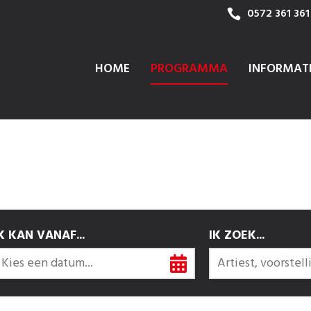
0572 361 361
HOME
PROGRAMMA
INFORMAT
K KAN VANAF...
IK ZOEK...