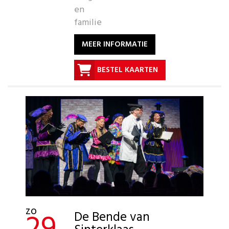
en
familie
MEER INFORMATIE
BESTEL KAARTEN
zo
De Bende van