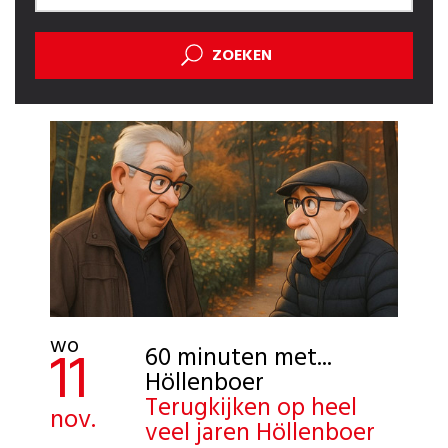
ZOEKEN
wo
11
60 minuten met...
Höllenboer
Terugkijken op heel
nov.
veel jaren Höllenboer