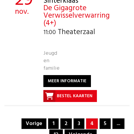
29
Sinterklaas
De Gigagrote
nov.
Verwisselverwarring
(4+)
Theaterzaal
11:00
Jeugd
en
familie
MEER INFORMATIE
BESTEL KAARTEN
Vorige
1
2
3
4
5
...