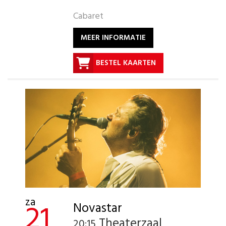
Cabaret
MEER INFORMATIE
BESTEL KAARTEN
za
21
Novastar
Theaterzaal
20:15