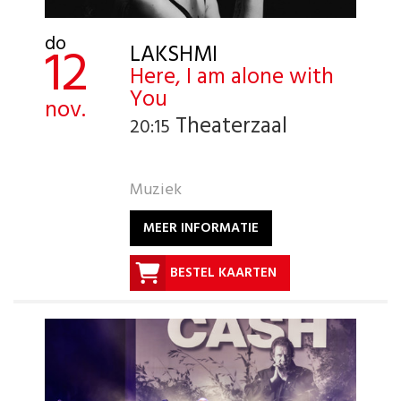
do
12
LAKSHMI
Here, I am alone with
You
nov.
Theaterzaal
20:15
Muziek
MEER INFORMATIE
BESTEL KAARTEN