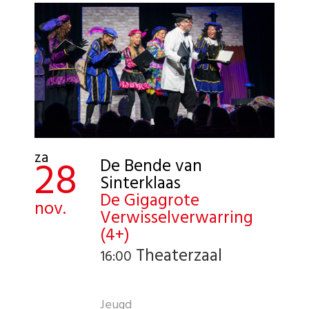
za
28
De Bende van
Sinterklaas
De Gigagrote
nov.
Verwisselverwarring
(4+)
Theaterzaal
16:00
Jeugd