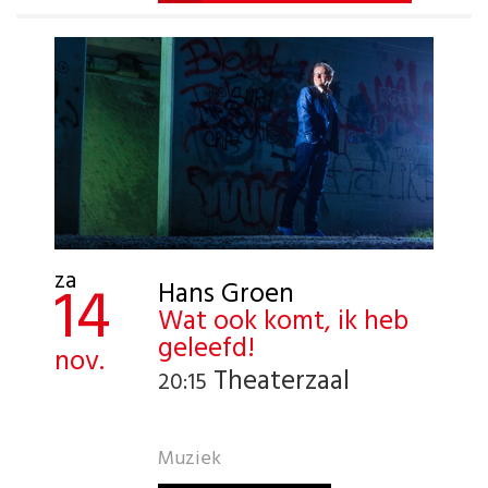
za
14
Hans Groen
Wat ook komt, ik heb
geleefd!
nov.
Theaterzaal
20:15
Muziek