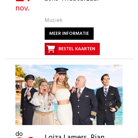
nov.
Muziek
MEER INFORMATIE
BESTEL KAARTEN
do
Loiza Lamers, Rian