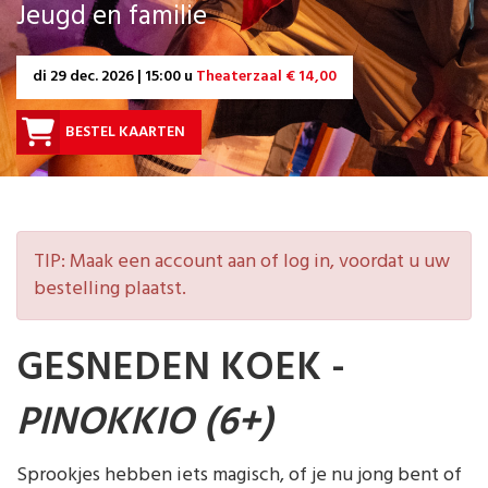
Jeugd en familie
di
29 dec. 2026 | 15:00 u
Theaterzaal € 14,00
BESTEL KAARTEN
TIP: Maak een account aan of log in, voordat u uw
bestelling plaatst.
GESNEDEN KOEK -
PINOKKIO (6+)
Sprookjes hebben iets magisch, of je nu jong bent of