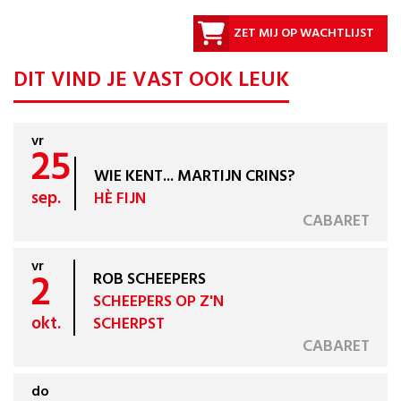
ZET MIJ OP WACHTLIJST
DIT VIND JE VAST OOK LEUK
vr
25
WIE KENT... MARTIJN CRINS?
sep.
HÈ FIJN
CABARET
vr
2
ROB SCHEEPERS
SCHEEPERS OP Z'N
okt.
SCHERPST
CABARET
do