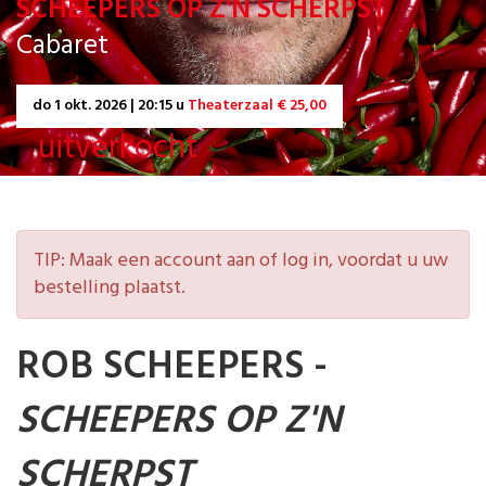
SCHEEPERS OP Z'N SCHERPST
Cabaret
do
1 okt. 2026 | 20:15 u
Theaterzaal € 25,00
uitverkocht
TIP: Maak een account aan of log in, voordat u uw
bestelling plaatst.
ROB SCHEEPERS -
SCHEEPERS OP Z'N
SCHERPST