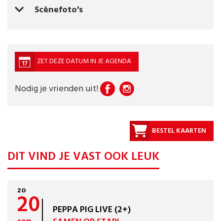
Scènefoto's
ZET DEZE DATUM IN JE AGENDA
Nodig je vrienden uit!
BESTEL KAARTEN
DIT VIND JE VAST OOK LEUK
zo
20
PEPPA PIG LIVE (2+)