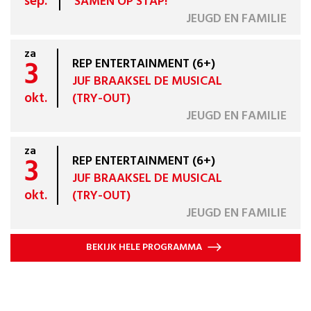
sep.
SAMEN OP STAP!
JEUGD EN FAMILIE
za
3
REP ENTERTAINMENT (6+)
JUF BRAAKSEL DE MUSICAL
okt.
(TRY-OUT)
JEUGD EN FAMILIE
za
3
REP ENTERTAINMENT (6+)
JUF BRAAKSEL DE MUSICAL
okt.
(TRY-OUT)
JEUGD EN FAMILIE
BEKIJK HELE PROGRAMMA