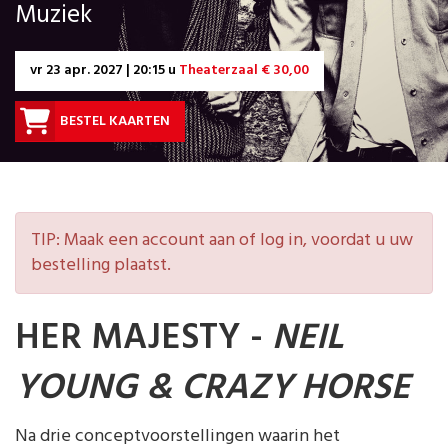
Muziek
vr
23 apr. 2027 | 20:15 u
Theaterzaal € 30,00
BESTEL KAARTEN
TIP: Maak een account aan of log in, voordat u uw
bestelling plaatst.
HER MAJESTY -
NEIL
YOUNG & CRAZY HORSE
Na drie conceptvoorstellingen waarin het