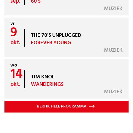
sep.
60'S
MUZIEK
vr
9
THE 70'S UNPLUGGED
okt.
FOREVER YOUNG
MUZIEK
wo
14
TIM KNOL
okt.
WANDERINGS
MUZIEK
BEKIJK HELE PROGRAMMA