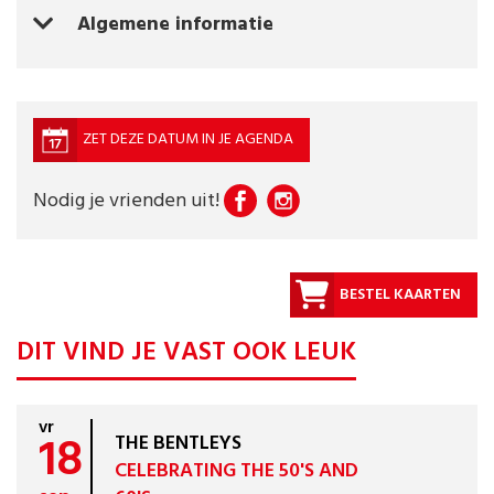
Algemene informatie
ZET DEZE DATUM IN JE AGENDA
Nodig je vrienden uit!
BESTEL KAARTEN
DIT VIND JE VAST OOK LEUK
vr
18
THE BENTLEYS
CELEBRATING THE 50'S AND