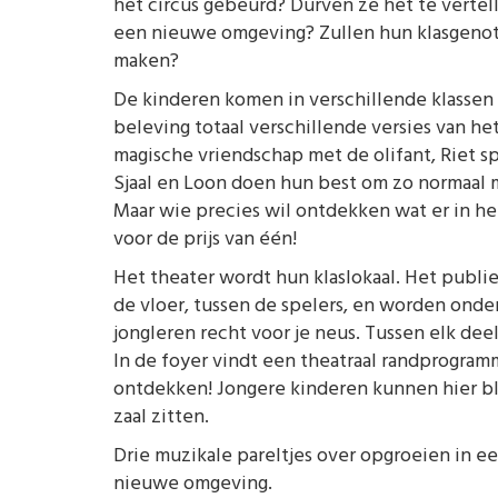
het circus gebeurd? Durven ze het te vertel
een nieuwe omgeving? Zullen hun klasgenot
maken?
De kinderen komen in verschillende klassen 
beleving totaal verschillende versies van h
magische vriendschap met de olifant, Riet sp
Sjaal en Loon doen hun best om zo normaal mog
Maar wie precies wil ontdekken wat er in he
voor de prijs van één!
Het theater wordt hun klaslokaal. Het publie
de vloer, tussen de spelers, en worden ond
jongleren recht voor je neus. Tussen elk dee
In de foyer vindt een theatraal randprogramma
ontdekken! Jongere kinderen kunnen hier bli
zaal zitten.
Drie muzikale pareltjes over opgroeien in e
nieuwe omgeving.