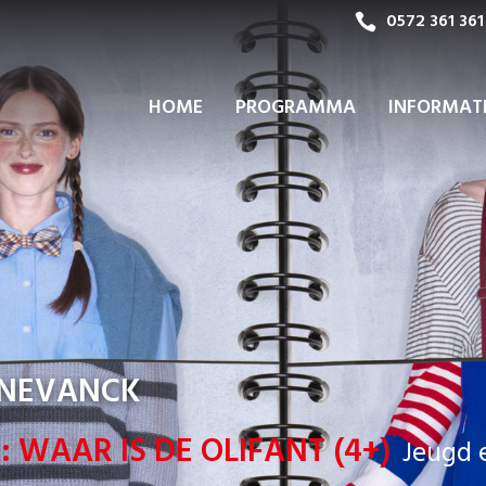
0572 361 361
HOME
PROGRAMMA
INFORMAT
NNEVANCK
 WAAR IS DE OLIFANT (4+)
Jeugd e