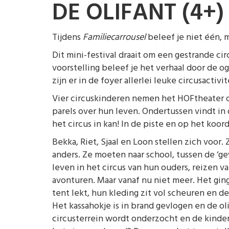
DE OLIFANT (4+)
Tijdens
Familiecarrousel
beleef je niet één, 
Dit mini-festival draait om een gestrande cir
voorstelling beleef je het verhaal door de o
zijn er in de foyer allerlei leuke circusactivit
Vier circuskinderen nemen het HOFtheater ov
parels over hun leven. Ondertussen vindt in 
het circus in kan! In de piste en op het koord
Bekka, Riet, Sjaal en Loon stellen zich voor. 
anders. Ze moeten naar school, tussen de ‘g
leven in het circus van hun ouders, reizen v
avonturen. Maar vanaf nu niet meer. Het ging
tent lekt, hun kleding zit vol scheuren en de
Het kassahokje is in brand gevlogen en de o
circusterrein wordt onderzocht en de kinder