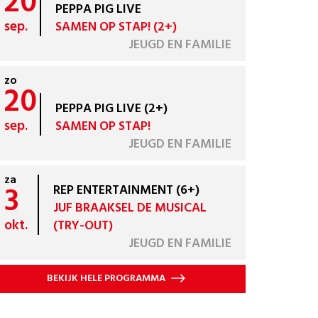
20
PEPPA PIG LIVE
sep.
SAMEN OP STAP! (2+)
JEUGD EN FAMILIE
zo
20
PEPPA PIG LIVE (2+)
sep.
SAMEN OP STAP!
JEUGD EN FAMILIE
za
3
REP ENTERTAINMENT (6+)
JUF BRAAKSEL DE MUSICAL
okt.
(TRY-OUT)
JEUGD EN FAMILIE
BEKIJK HELE PROGRAMMA