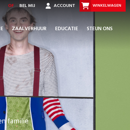
OF
BEL MIJ
ACCOUNT
WINKELWAGEN
IE
ZAALVERHUUR
EDUCATIE
STEUN ONS
n familie