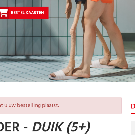
BESTEL KAARTEN
D
t u uw bestelling plaatst.
OER -
DUIK (5+)