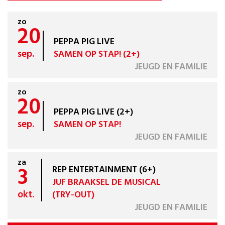
zo
20
PEPPA PIG LIVE
sep.
SAMEN OP STAP! (2+)
JEUGD EN FAMILIE
zo
20
PEPPA PIG LIVE (2+)
sep.
SAMEN OP STAP!
JEUGD EN FAMILIE
za
3
REP ENTERTAINMENT (6+)
JUF BRAAKSEL DE MUSICAL
okt.
(TRY-OUT)
JEUGD EN FAMILIE