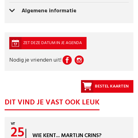
Algemene informatie
ZET DEZE DATUM IN JE AGENDA
Nodig je vrienden uit!
BESTEL KAARTEN
DIT VIND JE VAST OOK LEUK
vr
25
WIE KENT... MARTIJN CRINS?