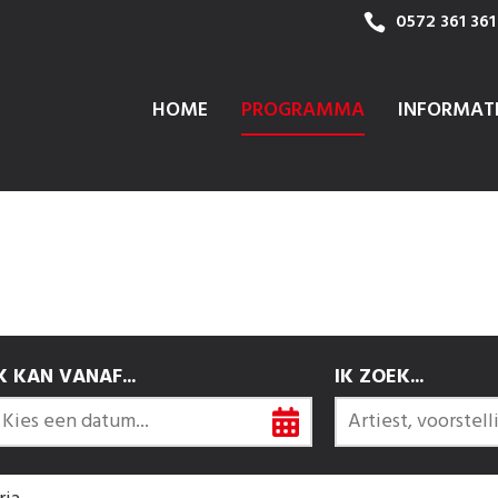
0572 361 361
HOME
PROGRAMMA
INFORMAT
K KAN VANAF...
IK ZOEK...